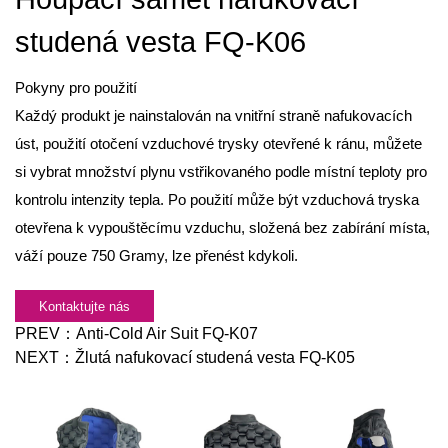
studená vesta FQ-K06
Pokyny pro použití
Každý produkt je nainstalován na vnitřní straně nafukovacích
úst, použití otočení vzduchové trysky otevřené k ránu, můžete
si vybrat množství plynu vstřikovaného podle místní teploty pro
kontrolu intenzity tepla. Po použití může být vzduchová tryska
otevřena k vypouštěcímu vzduchu, složená bez zabírání místa,
váží pouze 750
Gramy, lze přenést kdykoli.
Kontaktujte nás
PREV：
Anti-Cold Air Suit FQ-K07
NEXT：
Žlutá nafukovací studená vesta FQ-K05