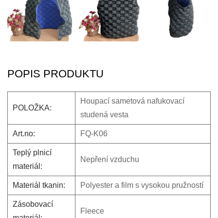
POPIS PRODUKTU
Houpací sametová nafukovací
POLOŽKA:
studená vesta
Art.no:
FQ-K06
Teplý plnicí
Nepření vzduchu
materiál:
Materiál tkanin:
Polyester a film s vysokou pružností
Zásobovací
Fleece
materiál: