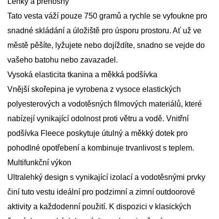
Lehký a přenosný
Tato vesta váží pouze 750 gramů a rychle se vyfoukne pro
snadné skládání a úložiště pro úsporu prostoru. Ať už ve
městě pěšíte, lyžujete nebo dojíždíte, snadno se vejde do
vašeho batohu nebo zavazadel.
Vysoká elasticita tkanina a měkká podšívka
Vnější skořepina je vyrobena z vysoce elastických
polyesterových a vodotěsných filmových materiálů, které
nabízejí vynikající odolnost proti větru a vodě. Vnitřní
podšívka Fleece poskytuje útulný a měkký dotek pro
pohodlné opotřebení a kombinuje trvanlivost s teplem.
Multifunkční výkon
Ultralehký design s vynikající izolací a vodotěsnými prvky
činí tuto vestu ideální pro podzimní a zimní outdoorové
aktivity a každodenní použití. K dispozici v klasických