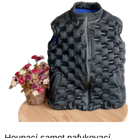
Houpací samet nafukovací