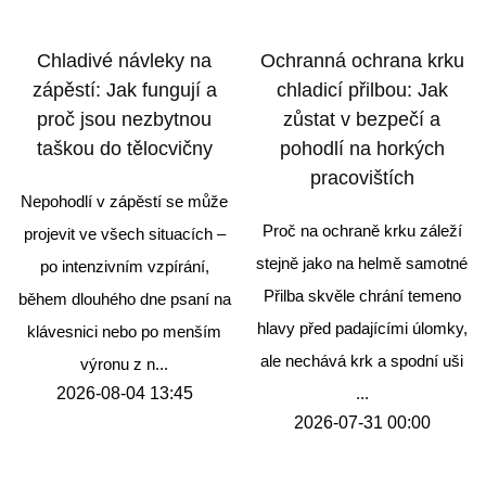
Chladivé návleky na
Ochranná ochrana krku
zápěstí: Jak fungují a
chladicí přilbou: Jak
proč jsou nezbytnou
zůstat v bezpečí a
taškou do tělocvičny
pohodlí na horkých
pracovištích
Nepohodlí v zápěstí se může
Proč na ochraně krku záleží
projevit ve všech situacích –
stejně jako na helmě samotné
po intenzivním vzpírání,
Přilba skvěle chrání temeno
během dlouhého dne psaní na
hlavy před padajícími úlomky,
klávesnici nebo po menším
ale nechává krk a spodní uši
výronu z n...
2026-08-04 13:45
...
2026-07-31 00:00