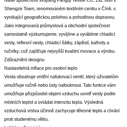
Naše společnost Wujiang Fangqi Textile Co., Ltd, sídlí v
Shengze Town, renomovaném textilním centru v Číně, s
vynikající geografickou polohou a pohodlnou dopravou.
Jako integrovaná průmyslová a obchodní společnost
samostatně výzkumujeme, vyvíjíme a vyrábíme chladicí
vesty, reflexní vesty, chladicí šátky, zápěstí, kalhoty a
ručníky, což zajišťuje nejvyšší kvalitní inovace a výrobu.
Zdůraznění designu
Nastavitelná inflace pro osobní teplo
Vesta obsahuje vnitřní nafukovací ventil, který uživatelům
umožňuje ručně nebo ústy nafouknout. Tato funkce vám
umožňuje přizpůsobit objem vzduchu uvnitř vesty podle
místních teplot a ovládat intenzitu tepla. Výsledná
vzduchová vrstva účinně zachycuje tělesné teplo a chrání
proti studenému větru.