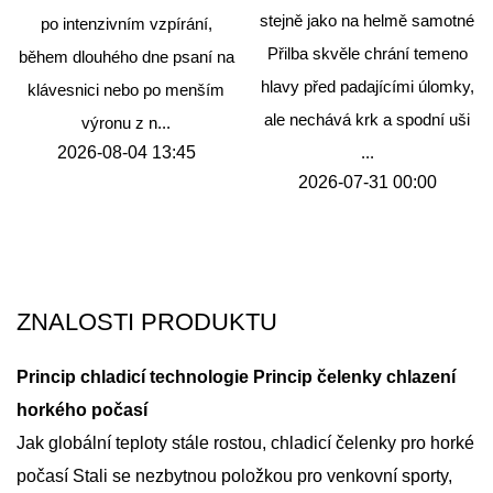
stejně jako na helmě samotné
po intenzivním vzpírání,
Přilba skvěle chrání temeno
během dlouhého dne psaní na
hlavy před padajícími úlomky,
klávesnici nebo po menším
ale nechává krk a spodní uši
výronu z n...
2026-08-04 13:45
...
2026-07-31 00:00
ZNALOSTI PRODUKTU
Princip chladicí technologie Princip čelenky chlazení
horkého počasí
Jak globální teploty stále rostou,
chladicí čelenky pro horké
počasí
Stali se nezbytnou položkou pro venkovní sporty,