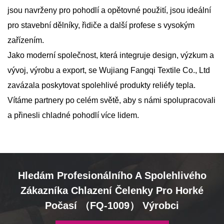
jsou navrženy pro pohodlí a opětovné použití, jsou ideální
pro stavební dělníky, řidiče a další profese s vysokým
zařízením.
Jako moderní společnost, která integruje design, výzkum a
vývoj, výrobu a export, se Wujiang Fangqi Textile Co., Ltd
zavázala poskytovat spolehlivé produkty reliéfy tepla.
Vítáme partnery po celém světě, aby s námi spolupracovali
a přinesli chladné pohodlí více lidem.
Hledám Profesionálního A Spolehlivého
Zákazníka Chlazení Čelenky Pro Horké
Počasí （FQ-1009） Výrobci