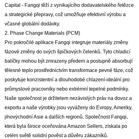
Capital - Fangqi těží z vynikajícího dodavatelského řetězce
a strategické přepravy, což umožňuje efektivní výrobu a
včasné globální dodávky.
2. Phase Change Materials (PCM)
Pro pokročilé aplikace Fangqi integruje materiály změny
fázové změny do svých špičkových čelenků. Tyto chladicí
balíčky mohou být zmrazeny předem a postupně absorbují
tělesné teplo prostřednictvím transformace pevné fáze, což
poskytuje konzistentní a dlouhodobé chlazení-ideální pro
průmyslové pracovníky nebo extrémní tepelné podmínky.
Naše společnost je držitelem nezávislých práv na dovoz a
exportu a naše výrobky jsou vyváženy do Evropy, Ameriky,
jihovýchodní Asie a dalších regionů. Společnost Fangqi,
která byla široce oceňována Amazon Sellers, získala po
celém světě solidní pověst a důvěru zákazníků.