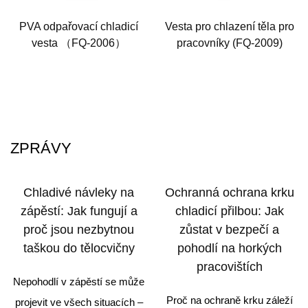
PVA odpařovací chladicí
Vesta pro chlazení těla pro
vesta （FQ-2006）
pracovníky (FQ-2009)
ZPRÁVY
Chladivé návleky na
Ochranná ochrana krku
zápěstí: Jak fungují a
chladicí přilbou: Jak
proč jsou nezbytnou
zůstat v bezpečí a
taškou do tělocvičny
pohodlí na horkých
pracovištích
Nepohodlí v zápěstí se může
Proč na ochraně krku záleží
projevit ve všech situacích –