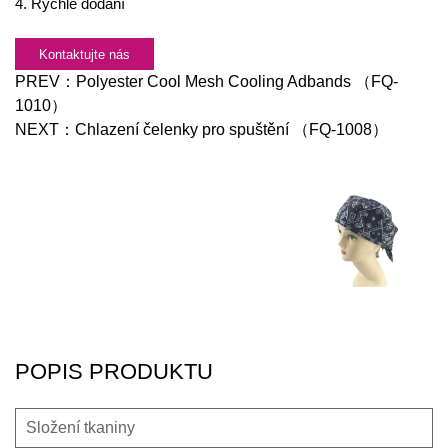
4. Rychlé dodání
Kontaktujte nás
PREV：
Polyester Cool Mesh Cooling Adbands （FQ-
1010）
NEXT：
Chlazení čelenky pro spuštění （FQ-1008）
POPIS PRODUKTU
Složení tkaniny