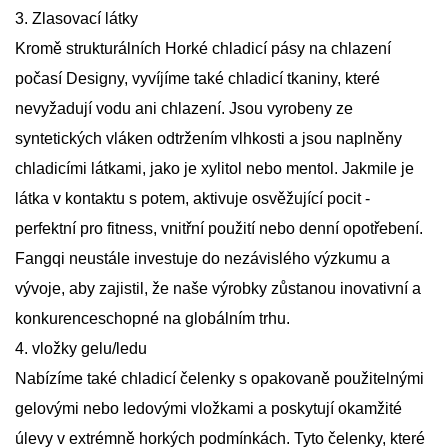
3. Zlasovací látky
Kromě strukturálních
Horké chladicí pásy na chlazení
počasí
Designy, vyvíjíme také chladicí tkaniny, které
nevyžadují vodu ani chlazení. Jsou vyrobeny ze
syntetických vláken odtržením vlhkosti a jsou naplněny
chladicími látkami, jako je xylitol nebo mentol. Jakmile je
látka v kontaktu s potem, aktivuje osvěžující pocit -
perfektní pro fitness, vnitřní použití nebo denní opotřebení.
Fangqi neustále investuje do nezávislého výzkumu a
vývoje, aby zajistil, že naše výrobky zůstanou inovativní a
konkurenceschopné na globálním trhu.
4. vložky gelu/ledu
Nabízíme také chladicí čelenky s opakovaně použitelnými
gelovými nebo ledovými vložkami a poskytují okamžité
úlevy v extrémně horkých podmínkách. Tyto čelenky, které