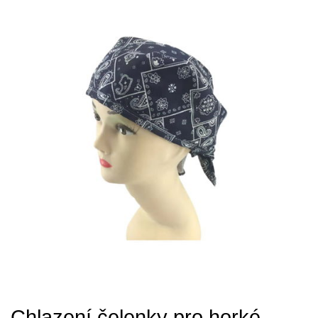
Chlazení čelenky pro horké