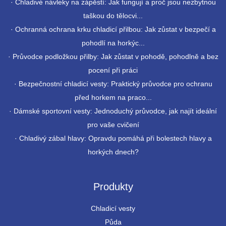
·
Chladivé návleky na zápěstí: Jak fungují a proč jsou nezbytnou
taškou do tělocvi...
·
Ochranná ochrana krku chladicí přilbou: Jak zůstat v bezpečí a
pohodlí na horkýc...
·
Průvodce podložkou přilby: Jak zůstat v pohodě, pohodlně a bez
pocení při práci
·
Bezpečnostní chladicí vesty: Praktický průvodce pro ochranu
před horkem na praco...
·
Dámské sportovní vesty: Jednoduchý průvodce, jak najít ideální
pro vaše cvičení
·
Chladivý zábal hlavy: Opravdu pomáhá při bolestech hlavy a
horkých dnech?
Produkty
Chladicí vesty
Půda