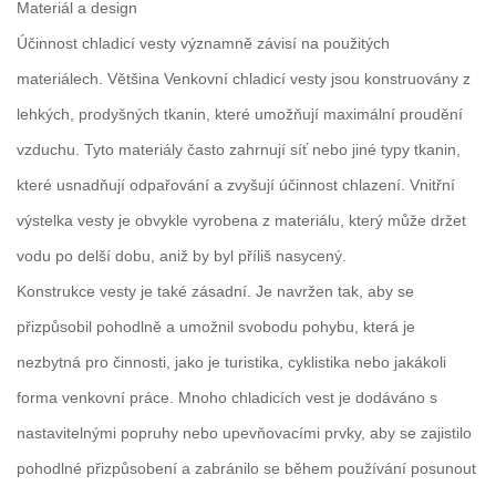
Materiál a design
Účinnost chladicí vesty významně závisí na použitých
materiálech. Většina
Venkovní chladicí vesty
jsou konstruovány z
lehkých, prodyšných tkanin, které umožňují maximální proudění
vzduchu. Tyto materiály často zahrnují síť nebo jiné typy tkanin,
které usnadňují odpařování a zvyšují účinnost chlazení. Vnitřní
výstelka vesty je obvykle vyrobena z materiálu, který může držet
vodu po delší dobu, aniž by byl příliš nasycený.
Konstrukce vesty je také zásadní. Je navržen tak, aby se
přizpůsobil pohodlně a umožnil svobodu pohybu, která je
nezbytná pro činnosti, jako je turistika, cyklistika nebo jakákoli
forma venkovní práce. Mnoho chladicích vest je dodáváno s
nastavitelnými popruhy nebo upevňovacími prvky, aby se zajistilo
pohodlné přizpůsobení a zabránilo se během používání posunout