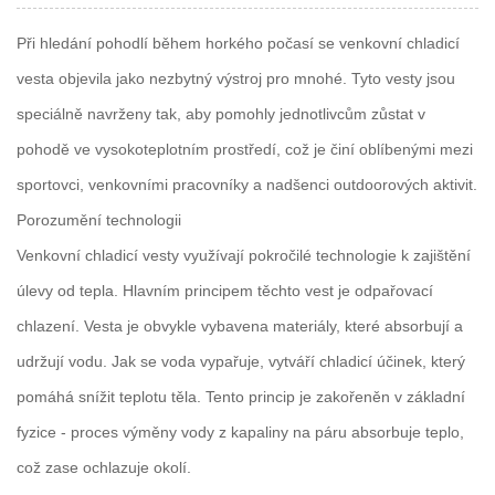
Při hledání pohodlí během horkého počasí se venkovní chladicí
vesta objevila jako nezbytný výstroj pro mnohé. Tyto vesty jsou
speciálně navrženy tak, aby pomohly jednotlivcům zůstat v
pohodě ve vysokoteplotním prostředí, což je činí oblíbenými mezi
sportovci, venkovními pracovníky a nadšenci outdoorových aktivit.
Porozumění technologii
Venkovní chladicí vesty využívají pokročilé technologie k zajištění
úlevy od tepla. Hlavním principem těchto vest je odpařovací
chlazení. Vesta je obvykle vybavena materiály, které absorbují a
udržují vodu. Jak se voda vypařuje, vytváří chladicí účinek, který
pomáhá snížit teplotu těla. Tento princip je zakořeněn v základní
fyzice - proces výměny vody z kapaliny na páru absorbuje teplo,
což zase ochlazuje okolí.