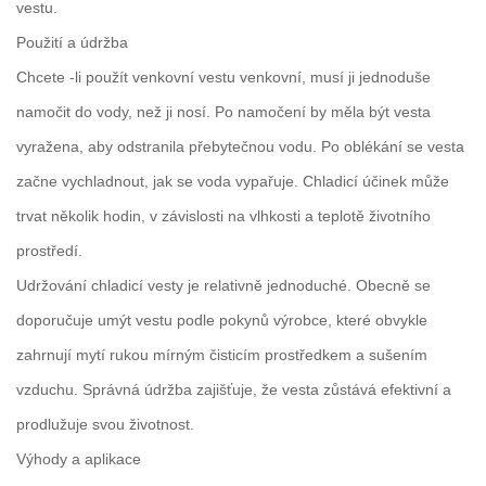
vestu.
Použití a údržba
Chcete -li použít venkovní vestu venkovní, musí ji jednoduše
namočit do vody, než ji nosí. Po namočení by měla být vesta
vyražena, aby odstranila přebytečnou vodu. Po oblékání se vesta
začne vychladnout, jak se voda vypařuje. Chladicí účinek může
trvat několik hodin, v závislosti na vlhkosti a teplotě životního
prostředí.
Udržování chladicí vesty je relativně jednoduché. Obecně se
doporučuje umýt vestu podle pokynů výrobce, které obvykle
zahrnují mytí rukou mírným čisticím prostředkem a sušením
vzduchu. Správná údržba zajišťuje, že vesta zůstává efektivní a
prodlužuje svou životnost.
Výhody a aplikace