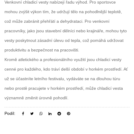
Venkovní chladicí vesty nabízejí řadu výhod. Pro sportovce
mohou zvýšit výkon tím, že udržují tělo na pohodlnější teplotě,
což může zabránit přehřátí a dehydrataci. Pro venkovní
pracovníky, jako jsou stavební dělníci nebo krajináře, mohou tyto
vesty poskytnout zásadní úlevu od tepla, což pomáhá udržovat
produktivitu a bezpečnost na pracovišti.
Kromě atletického a profesionálního využití jsou chladicí vesty
cenné pro každého, kdo tráví delší období v horkém prostředí. Ať
už se účastníte letního festivalu, vydáváte se na dlouhou túru
nebo prostě pracujete v horkém prostředí, může chladicí vesta
významně změnit úrovně pohodlí.
Podíl: