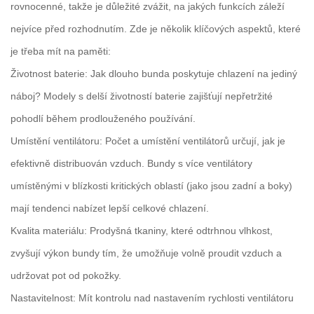
rovnocenné, takže je důležité zvážit, na jakých funkcích záleží
nejvíce před rozhodnutím. Zde je několik klíčových aspektů, které
je třeba mít na paměti:
Životnost baterie: Jak dlouho bunda poskytuje chlazení na jediný
náboj? Modely s delší životností baterie zajišťují nepřetržité
pohodlí během prodlouženého používání.
Umístění ventilátoru: Počet a umístění ventilátorů určují, jak je
efektivně distribuován vzduch. Bundy s více ventilátory
umístěnými v blízkosti kritických oblastí (jako jsou zadní a boky)
mají tendenci nabízet lepší celkové chlazení.
Kvalita materiálu: Prodyšná tkaniny, které odtrhnou vlhkost,
zvyšují výkon bundy tím, že umožňuje volně proudit vzduch a
udržovat pot od pokožky.
Nastavitelnost: Mít kontrolu nad nastavením rychlosti ventilátoru