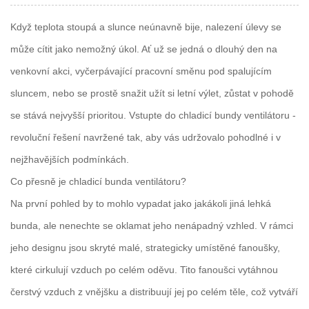
Když teplota stoupá a slunce neúnavně bije, nalezení úlevy se
může cítit jako nemožný úkol. Ať už se jedná o dlouhý den na
venkovní akci, vyčerpávající pracovní směnu pod spalujícím
sluncem, nebo se prostě snažit užít si letní výlet, zůstat v pohodě
se stává nejvyšší prioritou. Vstupte do chladicí bundy ventilátoru -
revoluční řešení navržené tak, aby vás udržovalo pohodlné i v
nejžhavějších podmínkách.
Co přesně je chladicí bunda ventilátoru?
Na první pohled by to mohlo vypadat jako jakákoli jiná lehká
bunda, ale nenechte se oklamat jeho nenápadný vzhled. V rámci
jeho designu jsou skryté malé, strategicky umístěné fanoušky,
které cirkulují vzduch po celém oděvu. Tito fanoušci vytáhnou
čerstvý vzduch z vnějšku a distribuují jej po celém těle, což vytváří