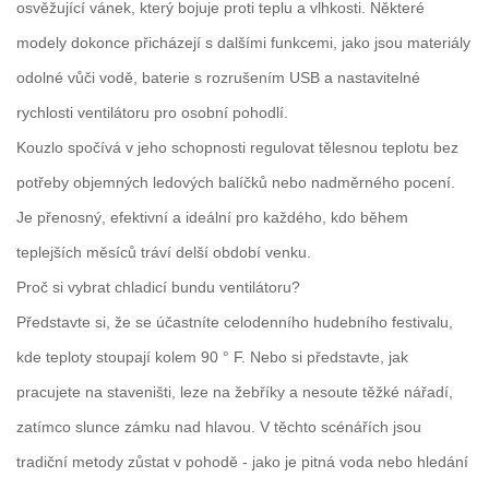
osvěžující vánek, který bojuje proti teplu a vlhkosti. Některé
modely dokonce přicházejí s dalšími funkcemi, jako jsou materiály
odolné vůči vodě, baterie s rozrušením USB a nastavitelné
rychlosti ventilátoru pro osobní pohodlí.
Kouzlo spočívá v jeho schopnosti regulovat tělesnou teplotu bez
potřeby objemných ledových balíčků nebo nadměrného pocení.
Je přenosný, efektivní a ideální pro každého, kdo během
teplejších měsíců tráví delší období venku.
Proč si vybrat chladicí bundu ventilátoru?
Představte si, že se účastníte celodenního hudebního festivalu,
kde teploty stoupají kolem 90 ° F. Nebo si představte, jak
pracujete na staveništi, leze na žebříky a nesoute těžké nářadí,
zatímco slunce zámku nad hlavou. V těchto scénářích jsou
tradiční metody zůstat v pohodě - jako je pitná voda nebo hledání