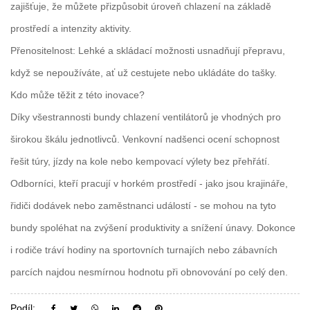
zajišťuje, že můžete přizpůsobit úroveň chlazení na základě
prostředí a intenzity aktivity.
Přenositelnost: Lehké a skládací možnosti usnadňují přepravu,
když se nepoužíváte, ať už cestujete nebo ukládáte do tašky.
Kdo může těžit z této inovace?
Díky všestrannosti bundy chlazení ventilátorů je vhodných pro
širokou škálu jednotlivců. Venkovní nadšenci ocení schopnost
řešit túry, jízdy na kole nebo kempovací výlety bez přehřátí.
Odborníci, kteří pracují v horkém prostředí - jako jsou krajináře,
řidiči dodávek nebo zaměstnanci událostí - se mohou na tyto
bundy spoléhat na zvýšení produktivity a snížení únavy. Dokonce
i rodiče tráví hodiny na sportovních turnajích nebo zábavních
parcích najdou nesmírnou hodnotu při obnovování po celý den.
Podíl: