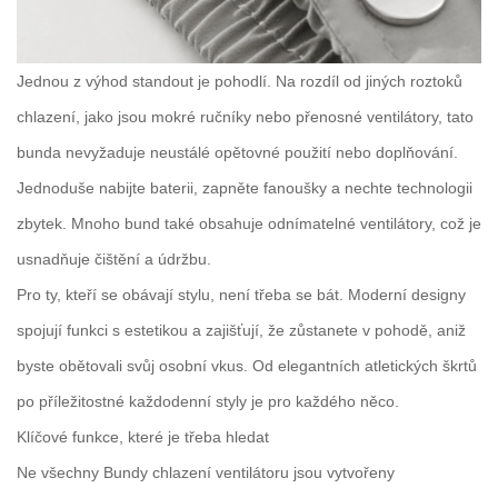
Jednou z výhod standout je pohodlí. Na rozdíl od jiných roztoků
chlazení, jako jsou mokré ručníky nebo přenosné ventilátory, tato
bunda nevyžaduje neustálé opětovné použití nebo doplňování.
Jednoduše nabijte baterii, zapněte fanoušky a nechte technologii
zbytek. Mnoho bund také obsahuje odnímatelné ventilátory, což je
usnadňuje čištění a údržbu.
Pro ty, kteří se obávají stylu, není třeba se bát. Moderní designy
spojují funkci s estetikou a zajišťují, že zůstanete v pohodě, aniž
byste obětovali svůj osobní vkus. Od elegantních atletických škrtů
po příležitostné každodenní styly je pro každého něco.
Klíčové funkce, které je třeba hledat
Ne všechny
Bundy chlazení ventilátoru
jsou vytvořeny